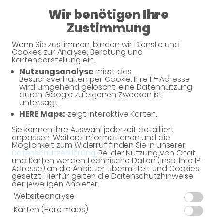
08:00 - 13:00
Wir benötigen Ihre
14:00 - 19:00
Zustimmung
Wenn Sie zustimmen, binden wir Dienste und
Cookies zur Analyse, Beratung und
Kartendarstellung ein.
Nutzungsanalyse
misst das
Besuchsverhalten per Cookie. Ihre IP-Adresse
Unverbindliche Arzneimittel-
wird umgehend gelöscht, eine Datennutzung
durch Google zu eigenen Zwecken ist
Reservierung
untersagt.
HERE Maps:
zeigt interaktive Karten.
Stadt-Apotheke
Hauptstr. 14, 97993 Creglingen
Sie können Ihre Auswahl jederzeit detailliert
anpassen. Weitere Informationen und die
Möglichkeit zum Widerruf finden Sie in unserer
Eine Bearbeitung und Abholung der unverbindlichen
Datenschutzerklärung
. Bei der Nutzung von Chat
Arzneimittel-Reservierung ist nur während der
und Karten werden technische Daten (insb. Ihre IP-
Öffnungszeiten möglich.
Adresse) an die Anbieter übermittelt und Cookies
gesetzt. Hierfür gelten die Datenschutzhinweise
der jeweiligen Anbieter.
Websiteanalyse
Karten (Here maps)