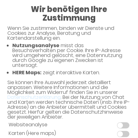
08:00 - 13:00
Wir benötigen Ihre
14:00 - 19:00
Zustimmung
Wenn Sie zustimmen, binden wir Dienste und
Cookies zur Analyse, Beratung und
Kartendarstellung ein.
Nutzungsanalyse
misst das
Haben Sie noch Fragen?
Besuchsverhalten per Cookie. Ihre IP-Adresse
wird umgehend gelöscht, eine Datennutzung
durch Google zu eigenen Zwecken ist
untersagt.
Dann schreiben Sie uns einfach eine Nachricht oder
HERE Maps:
zeigt interaktive Karten.
rufen Sie uns direkt unter 07933 - 505 an. Wir helfen
Ihnen gerne weiter.
Sie können Ihre Auswahl jederzeit detailliert
anpassen. Weitere Informationen und die
Möglichkeit zum Widerruf finden Sie in unserer
Datenschutzerklärung
. Bei der Nutzung von Chat
und Karten werden technische Daten (insb. Ihre IP-
Ihre Daten
Adresse) an die Anbieter übermittelt und Cookies
gesetzt. Hierfür gelten die Datenschutzhinweise
Vorname*
der jeweiligen Anbieter.
Websiteanalyse
Karten (Here maps)