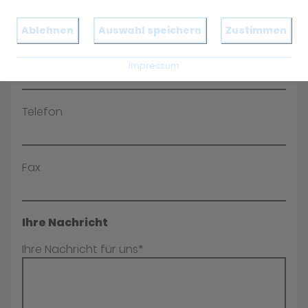
Name*
Ablehnen
Auswahl speichern
Zustimmen
E-Mail*
Impressum
Telefon
Fax
Ihre Nachricht
Ihre Nachricht für uns*